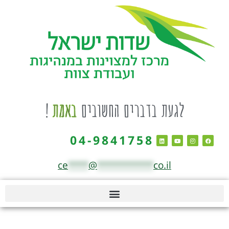
לגעת בדברים החשובים
באמת
!
04-9841758
ce
****
@
***********
co.il