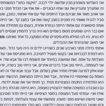
אני השלישי והאחרון מבין שלושת ילדי לבנה. "מיקומי בתור" המשפחתי 
זה שמעריך ומעריץ את שני אחיו הבוגרים – את אחי אבי הגדול ממני ב
אני אוהב מאוד את שניהם אבל היחסים שלי עם אחי ואחותי, כמובן, ששונים מ
סביר להניח שאותי היו מפנים במצב קשה ואת אבי במצב קל : אני היית
אותה סיטואציה עם אחותי הייתה נגמרת אחרת, בעצם גם מתחילה אחרת
ואם כבר היינו שומעים מטוס בשמיים הוא היה צריך להמתין שנסיים לשוחח , גם 
לא נורא, היו לנו ממילא מלא סיפורים שלא הספקנו, כל אחד מאיתנו ו
החו
אני חושב שהבהרתי את ההבדלים.
אחותי גדולה ממני בארבע שנים. כשהיינו ילדים זה היה פער גדול , תארו לעצמם היא בת 16 ואני בן 12. היא רוקדת במ
היא לומדת לבגרויות ואני בקושי מעפיל לחטיבה, היא מתגייסת ואני עוד
מוצלחת על אמת. זאת שמשכה במיוחד את תשומת לבו של אבא שלי. אבי 
אני לעומתה…הייתי טוב אבל בדברים אחרים. אני הייתי טוב בשדה, יודע
יוצא איתן למרעה ואפילו מחזיר אותן בשלום. אבל עבור אבא שלי זה לא
האמת גם שאיפותיי היו אחרות , אבל זאת הייתה המציאות. הרגשתי שעל 
היא התלמידה החכמה המצטיינת תמיד. כך חוויתי אני את שנות ילדותי.
גם כשבגרנו המשיכה אחותי להצטיין כמצופה. היא הייתה מנהלת בית ספ
ואילו אני- עמדתי מעל המצופה בחוסר הציפיות- אני הייתי חדור מוטיבצ
שאני מישהו ושייצא ממני משהו. וממשתי את עצמי והצלחתי, לפחות בע
וכמו שפער הגילאים נראה עצום בילדותנו, הוא הולך ומצטמצם בבגרותנ