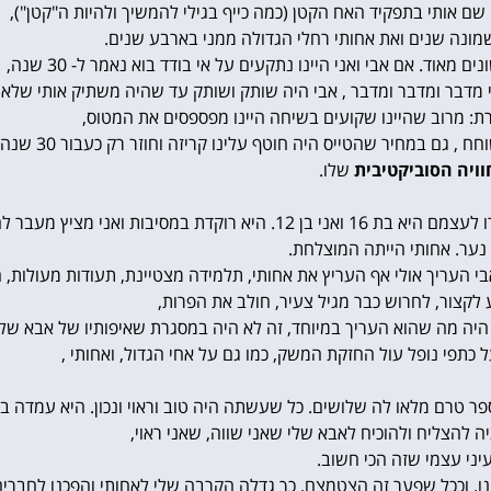
שם אותי בתפקיד האח הקטן (כמה כייף בגילי להמשיך ולהיות ה"קטן"),
שמונה שנים ואת אחותי רחלי הגדולה ממני בארבע שנים.
אוד. אם אבי ואני היינו נתקעים על אי בודד בוא נאמר ל- 30 שנה,
י מדבר ומדבר ומדבר , אבי היה שותק ושותק עד שהיה משתיק אותי שלא 
: מרוב שהיינו שקועים בשיחה היינו מפספסים את המטוס,
במחיר שהטייס היה חוטף עלינו קריזה וחוזר רק כעבור 30 שנה נוספות.
ויה הסוביקטיבית
שלו.
סיבות ואני מציץ מעבר לחומה,
 נער. אחותי הייתה המוצלחת.
העריך אולי אף העריץ את אחותי, תלמידה מצטיינת, תעודות מעולות, ה
 לקצור, לחרוש כבר מגיל צעיר, חולב את הפרות,
 היה מה שהוא העריך במיוחד, זה לא היה במסגרת שאיפותיו של אבא שלי 
כתפי נופל עול החזקת המשק, כמו גם על אחי הגדול, ואחותי ,
ר טרם מלאו לה שלושים. כל שעשתה היה טוב וראוי ונכון. היא עמדה בצי
יה להצליח ולהוכיח לאבא שלי שאני שווה, שאני ראוי,
יני עצמי שזה הכי חשוב.
ו. וככל שפער זה הצטמצם, כך גדלה הקרבה שלי לאחותי והפכנו לחברים 