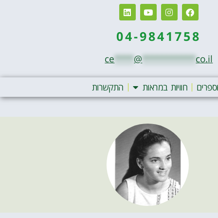
04-9841758
ce
****
@
***********
co.il
ספרים
חוויות במראות
התקשרות