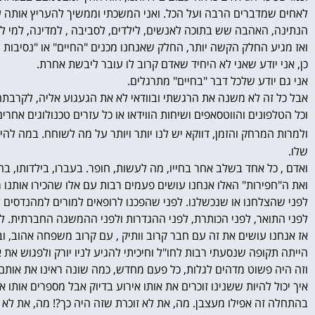
לאחים שמדברים הרבה ועל הכל. ואני המשכתי וממשיך להעריץ אותה 
הנתינה, האהבה שש בתוכה לאנשים, לילדים, לסביבה , למדינה, למי ל
ואז מגיע החלק הקשה יותר, החלק שאנחנו מכנים "החיים" או "נסיבות 
כן, אני יודע שאני לא היחיד שאדם קרוב לו עובר ליבשת אחרת.
אני גם יודע שלכל דבר "בחיים" מתרגלים.
אבל כל זה לא משנה את הרגשתי ובוודאי לא את הגעגוע אליה, לקרבתה 
וכל הטלפונים והווטסאפים ושיחות הווידאו או כל עזרים טכנולוגים אחרים
ולמרות המרחק והזמן, דווקא יש לנו יותר ויותר על מה לשוחח. במה להי
שלו.
ואדם , כל אחד בשלב אחר בחייו, מה לעשות, חופר. בעברו, בילדותו, בהחלט
ואת ה"חפירות" האלו אנחנו עושים פעמים רבות עם אלו שהכירו אותנו מא
לפני שהצלחנו או שנכשלנו. לפני שהפכנו לרופאים למורים למהנדסים ל
לפני התואר, לפני הכותרת, לפני ההגדרות ולפני ההמשגה החברתית. לפנ
אז אנחנו עושים את זה עם חבר קרוב וותיק , עם קרוב משפחה אהוב, וב
הייתה תקופה שנסעתי רבות לחו"ל וחיכיתי להגיע לניו יורק ולפגוש את אח
וזה היה פשוט מדהים לגלות, כל פעם מחדש, כמה שונה ראינו את אותם 
איך יכול להיות ששנינו זוכרים את אותו אירוע בדיוק אבל מספרים אותו א
בהתחלה זה אפילו מעצבן. מה, את לא זוכרת שזה היה כך?! מה, את לא 