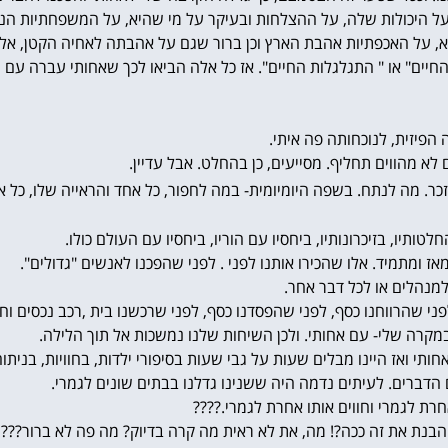
על היכולות שלה, על ההצלחות ובעיקר על מי שהיא, על המשפחתיות ה
א, על האכפתיות אהבת הארץ וכן ברור שגם על אהבתה לאחיה הקטן, אלי
החיים" או " התגלגלות החיים". אז כל אלה הביאו לכך שאחותי עברה ע
הפיזית, לנוכחותה פה איתי.
 לא מהווים תחליף. מסייעים, כן בהחלט. אבל עדיין.
זכר. מה לנתח. בשפה היומיומית- במה לחפור, כל אחד והראייה שלו, כל 
ותיו, בזיכרונותיו, ביחסיו עם הוריו, ביחסיו עם העולם כולו.
ז ומתמיד. אלו שהכירו אותנו לפני . לפני שהפכנו לאנשים "גדולים".
מנהלים או לכל דבר אחר.
י שהרווחנו כסף, לפני שהפסדנו כסף, לפני שרכשנו בית ,רכב נכסים וח
מקרה שלי- עם אחותי. ולכן השיחות שלנו נמשכות אל תוך הלילה.
ותי ואז היינו מבלים שעות על גבי שעות בסיפורי ילדות, בחוויות, בניתוח
הדברים. לעיתים נדמה היה ששנינו גדלנו בבתים שונים לגמרי.
חרת לגמרי וחווים אותו אחרת לגמרי.????
הבנת את זה ככה?! מה, את לא ראית מה קרה בדיוק? מה פה לא ברור???