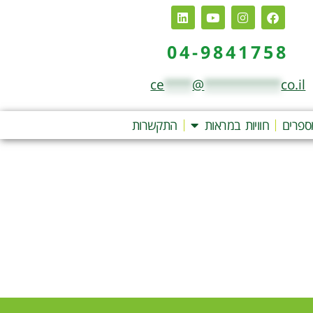
04-9841758
ce
****
@
***********
co.il
ספרים
חוויות במראות
התקשרות