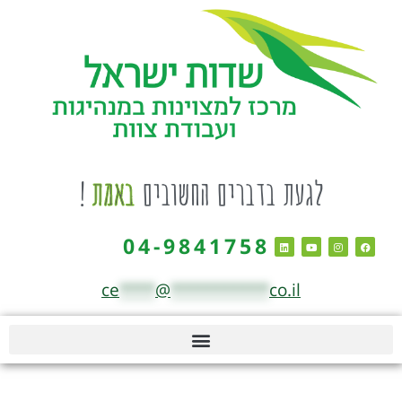
לגעת בדברים החשובים
באמת
!
04-9841758
ce
****
@
***********
co.il