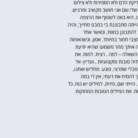
יקת הדם ולא הספירות ולא צילום
לי.
שם אני חושב מקשיב ומרגיש.
ט. היא באה לשטוף את הרצפה
ייתה מתבוננת בי במבט מחייך, והיה
 להתבונן במוות.
וכאשר אחד
בי חמור במיוחד. אסון.
וכשהאחות
יה איתך מחר משמעו שהיא יודעת
 השאלה – למה . רצית. למות.
את
 טובות ומקצועיות , ועדיין- אל
 מבלי שתרצי, פוגע. מחליש אותנו,
רך להסיח את דעתי, אין לי במה
 הייתי שם, פיזית.
למילים יש כוח.
כל
ת.
את המילים הטובות המחזקות