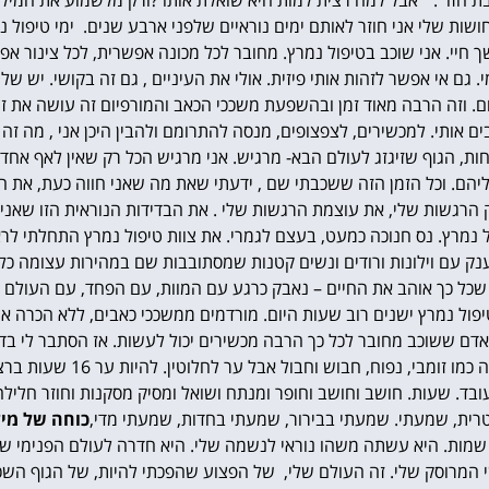
הזו : " אבל למה רצית למות היא שואלת אותו ?
ורק מלשמוע את המיל
ושות שלי אני חוזר לאותם ימים נוראיים שלפני ארבע שנים. ימי טיפול
ך חיי.
אני שוכב בטיפול נמרץ. מחובר לכל מכונה אפשרית, לכל צינור אפש
י.
גם אי אפשר לזהות אותי פיזית. אולי את העיניים , גם זה בקושי.
יש שלו
וזה הרבה מאוד זמן ובהשפעת משככי הכאב והמורפיום זה עושה את זה
ם אותי. למכשירים, לצפצופים, מנסה להתרומם ולהבין היכן אני , מה זה
ות, הגוף שזיגזג לעולם הבא- מרגיש.
אני מרגיש הכל רק שאין לאף אחד 
ליהם.
וכל הזמן הזה ששכבתי שם , ידעתי שאת מה שאני חווה כעת, את הפ
ק הרגשות שלי, את עוצמת הרגשות שלי . את הבדידות הנוראית הזו שאני
 נמרץ. נס חנוכה כמעט, בעצם לגמרי. את צוות טיפול נמרץ התחלתי לרא
נק עם וילונות ורודים ונשים קטנות שמסתובבות שם במהירות עצומה כל 
, שכל כך אוהב את החיים – נאבק כרגע עם המוות, עם הפחד, עם העולם ה
ל נמרץ ישנים רוב שעות היום. מורדמים ממשככי כאבים, ללא הכרה או
שאדם ששוכב מחובר לכל כך הרבה מכשירים יכול לעשות. אז הסתבר לי ב
לגבי ,אלא ההפך – אני הייתי ער רוב הזמן. 
בד. שעות. חושב וחושב וחופר ומנתח ושואל ומסיק מסקנות וחוזר חלילה
ית, שמעתי. שמעתי בבירור, שמעתי בחדות, שמעתי מדי,
כוחה של מי
שמות. היא עשתה משהו נוראי לנשמה שלי. היא חדרה לעולם הפנימי של
י המרוסק שלי. זה העולם שלי, של הפצוע שהפכתי להיות, של הגוף השכו