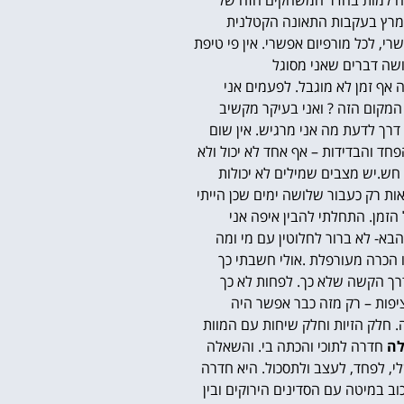
ה למות בחדר המשחקים הזה של
 נמרץ בעקבות התאונה הקטלנית
רי, לכל מורפיום אפשרי. אין פי טיפת
שה דברים שאני מסוגל
 אף זמן לא מוגבל.
לפעמים אני
 המקום הזה ? ואני בעיקר מקשיב
דרך לדעת מה אני מרגיש. אין שום
חד והבדידות – אף אחד לא יכול ולא
 חש.
יש מצבים שמילים לא יכולות
ות רק כעבור שלושה ימים שכן הייתי
הזמן.
התחלתי להבין איפה אני
בא- לא ברור לחלוטין עם מי ומה
 הכרה מעורפלת .אולי חשבתי כך
דרך הקשה שלא כך. לפחות לא כך
מעל 16 שעות ביום ער. נראה כמו זומבי, נפוח, חבוש וחבול אבל ער לחלוטין. להיות ער 16 שעות ברציפות – רק מזה כבר אפשר היה
. חלק הזיות וחלק שיחות עם המוות
לה
חדרה לתוכי והכתה בי.
והשאלה
י, לפחד, לעצב ולתסכול.
היא חדרה
ב במיטה עם הסדינים הירוקים ובין