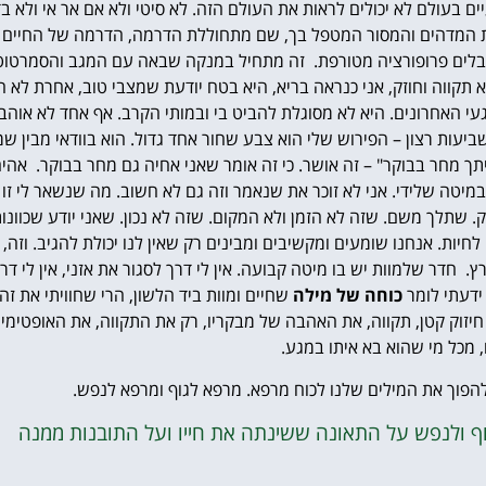
 בעולם לא יכולים לראות את העולם הזה. לא סיטי ולא אם אר אי ולא בד
ת המדהים והמסור המטפל בך, שם מתחוללת הדרמה, הדרמה של החיים ש
מקבלים פרופורציה מטורפת. זה מתחיל במנקה שבאה עם המגב והסמרטו
 תקווה וחוזק, אני כנראה בריא, היא בטח יודעת שמצבי טוב, אחרת לא ה
עי האחרונים. היא לא מסוגלת להביט בי ובמותי הקרב. אף אחד לא אוהב
ות רצון – הפירוש שלי הוא צבע שחור אחד גדול. הוא בוודאי מבין שמצ
תך מחר בבוקר" – זה אושר. כי זה אומר שאני אחיה גם מחר בבוקר. אה
מיטה שלידי. אני לא זוכר את שנאמר וזה גם לא חשוב. מה שנשאר לי זו
 שתלך משם. שזה לא הזמן ולא המקום. שזה לא נכון. שאני יודע שכוונותיה
 לחיות. אנחנו שומעים ומקשיבים ומבינים רק שאין לנו יכולת להגיב. וזה,
רץ. חדר שלמוות יש בו מיטה קבועה.
אין לי דרך לסגור את אזני, אין לי ד
ידעתי לומר
כוחה של מילה
שחיים ומוות ביד הלשון, הרי שחוויתי את זה.
חיזוק קטן, תקווה, את האהבה של מבקריו, רק את התקווה, את האופטימיו
 מכל מי שהוא בא איתו במגע.
 להפוך את המילים שלנו לכוח מרפא. מרפא לגוף ומרפא לנפש.
 ולנפש על התאונה ששינתה את חייו ועל התובנות ממנה