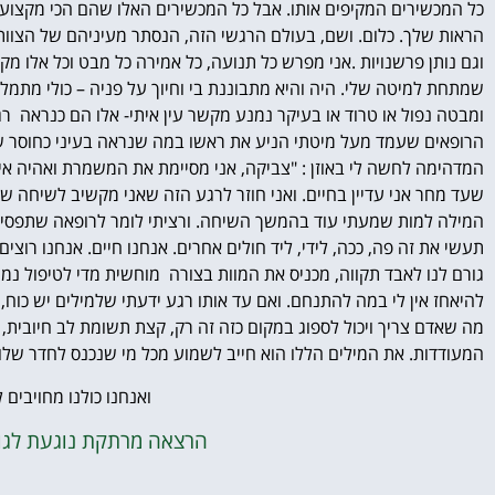
כל המכשירים המקיפים אותו.
אבל כל המכשירים האלו שהם הכי מקצועיים
הראות שלך. כלום.
ושם, בעולם הרגשי הזה, הנסתר מעיניהם של הצוו
וגם נותן פרשנויות .
אני מפרש כל תנועה, כל אמירה כל מבט וכל אלו 
שמתחת למיטה שלי. היה והיא מתבוננת בי וחיוך על פניה – כולי מתמלא
ומבטה נפול או טרוד או בעיקר נמנע מקשר עין איתי- אלו הם כנראה רג
הרופאים שעמד מעל מיטתי הניע את ראשו במה שנראה בעיני כחוסר שביע
המדהימה לחשה לי באוזן : "צביקה, אני מסיימת את המשמרת ואהיה אי
שעד מחר אני עדיין בחיים.
ואני חוזר לרגע הזה שאני מקשיב לשיחה שב
המילה למות שמעתי עוד בהמשך השיחה.
ורציתי לומר לרופאה שתפסיק.
תעשי את זה פה, ככה, לידי, ליד חולים אחרים. אנחנו חיים. אנחנו רוצים
גורם לנו לאבד תקווה, מכניס את המוות בצורה מוחשית מדי לטיפול נמ
להיאחז אין לי במה להתנחם.
ואם עד אותו רגע ידעתי שלמילים יש כוח, 
מה שאדם צריך ויכול לספוג במקום כזה זה רק, קצת תשומת לב חיובית, 
המעודדות.
את המילים הללו הוא חייב לשמוע מכל מי שנכנס לחדר שלו,
ואנחנו כולנו מחויבים
הרצאה מרתקת נוגעת לגוף