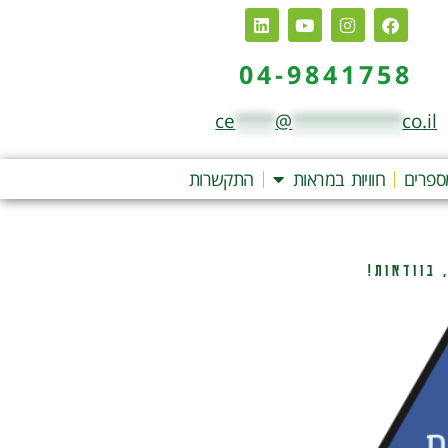
04-9841758
ce
****
@
***********
co.il
ספרים
חוויות במראות
התקשרות
 בוודאות!