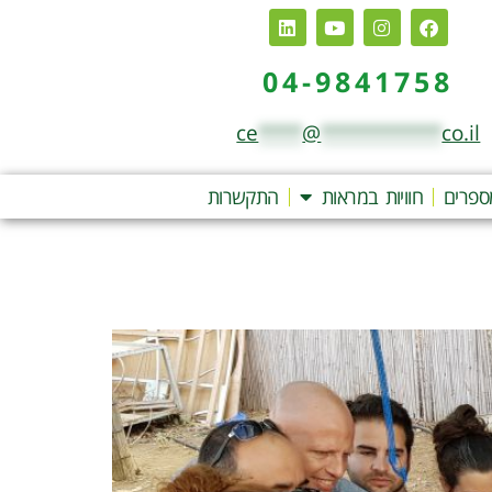
04-9841758
ce
****
@
***********
co.il
ספרים
חוויות במראות
התקשרות