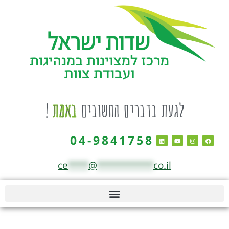
לגעת בדברים החשובים
באמת
!
04-9841758
ce
****
@
***********
co.il