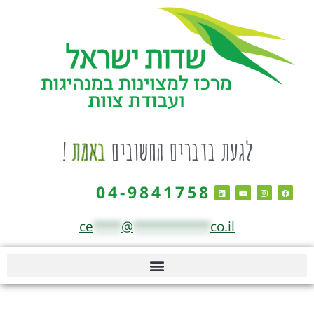
לגעת בדברים החשובים
באמת
!
04-9841758
ce
****
@
***********
co.il