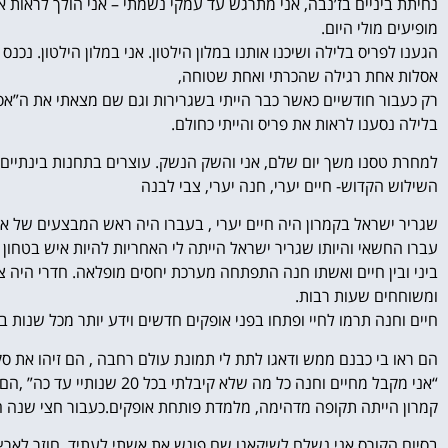
נחיתת ביניים בז’נבה, אני מתרגש עד עמקי נשמתי – אני הולך לראות א
מופיעים מולי היום.
הגענו לפריס בלילה ושיכנו אותנו במלון הילטון. אני במלון הילטון. נכ
אסלות אחת רגילה שהכרתי ואחת שטוחה,
רק כעבור חודשיים כאשר כבר הייתי בשגרירות וגם שם מצאתי את ה”אסל
בלילה נסענו לראות את פריס והייתי כחולם.
למחרת טסנו משך יום שלם, אני והשק הנשק. עוצרים בתחנות בינתיים ר
השילוש הקדוש- חיים יערי, חנה יערי, צבי לבנה
שגריר ישראל בקמרון היה חיים יערי , בעברו היה ראש המבצעים של אי
עברו החשאי והיותו שגריר ישראל הייתה לי האחריות להיות איש בטחון צ
ביני ובין חיים ואשתו חנה התפתחה מערכת יחסים מופלאה. חדרי היה צ
ומשוחחים שעות רבות.
חיים וחנה תרמו לחיי ופתחו בפני אופקים חדשים וידע יותר מכל שנות 
הם ראו בי כבנם ממש ודאגו לתת לי תמונת עולם רחבה , הם זיהו את סקר
“אני מקבל מחיים וחנה כל מה שלא קיבלתי בכל 20 שנותיי עד כה” ,הם קצת נעלבו…
קמרון הייתה תקופה מדהימה, מלמדת פותחת אופקים.כעבור חצי שנה חזרת
בסיום הקורס אני נשלח לשיקאגו שם פוגש את אשתי לעתיד, חוזר לארץ 