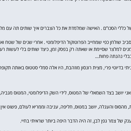
ו של כללי הסכו”ם . האישה שמלמדת את כל הצברים איך שותים תה עם מל
ביב שולחן כפי שמחייב הפרוטוקול הדיפלומטי . אחרי שנים של שטח ואבק
סמנים למלצר שסיימת או שאתה רק בפסק זמן, כיצד שותים בלי לעשות רע
בבלי נהנתה פחות…
יתי בדיוטי פרי, מצית רונסון מוזהבת, היו אלה סמלי סטטוס באותה תקו
 אני יושב בצד השמאלי של המטוס, לידי השק הדיפלומטי, המטוס מגביה
, מהסוס והעגלה, יושב במטוס, חליפה, עניבה וממריא לעולם, פשוט אין ו
ק של צמר גפן לבן, זה היה הדבר היפה ביותר שראיתי בחיי.