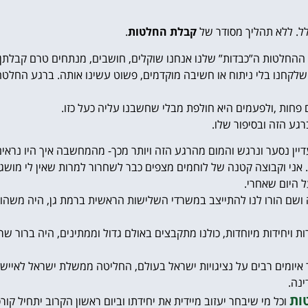
ל. ללא תהליך מסודר של
קבלת החלטות
.
ההחלטות ה”כבדות” שלנו אנחנו שוקלים, חושבים, מנתחים טרם קבלתן. 
קחנו בלי ניתוח או חשיבה מוקדמים, פשוט עשינו אותה. ברגע החלטה
חות ,ולפעמים היא חולפת מבלי שחשבנו עליה כעל כזו.
גע הזה ובסיפור שלו.
דיין נסער ונרגש והמום מהרגע הזה ויותר מכך- מהמחשבה איך היו נראי
בצבא. אני וקבוצה קטנה של לוחמים מצפים כבר לשחרור למרות שאין לי מושג
 היום שאחרי.
 הורו לנו להתייצב במשרדי השלישות הראשית ברמת גן, היה משהו קצת
 ויחידות מיוחדות, כולנו מתקבצים באולם גדול וממתינים, היה ברור שרי
 איומים רבים על נציגויות ישראל בעולם, החליטה ממשלת ישראל לאייש 
נה.
ות
וכל מי שיבחר יעזוב מיידית את יחידתו וביום ראשון הקרוב יתחיל ק