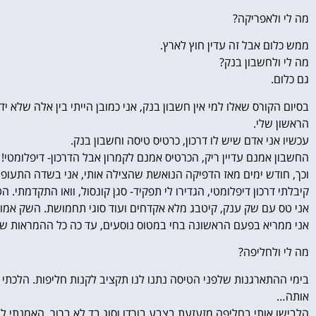
מה לי ולאפריקה?
ממש כלום אבל זה עדין חוץ לארץ.
מה לי ולחשבון בנק?
גם כלום.
בסיום הקורס שאלו למי אין חשבון בנק, אני כמובן הייתי בין אלה שלא י
הראשון שלי.
עכשיו אני אדם שיש לו דרכון, כרטיס טיסה וחשבון בנק.
החשבון אמנם עדיין ריק, הכרטיס אמנם לקמרון אבל הדרכון- דיפלומטי!
וכך, חודש ימים מאז הדפיקה הנואשת שהצילה אותי, אני בשדה התעופה ונ
קיבלתי דרכון דיפלומטי, הגדירו לי תפקיד- סגן קונסול, וואו התקדמתי
אני טס עם שק ענק, קיטבג מלא אקדחים ועוד סוגי תחמושת. השק אמור 
אני ממריא בפעם הראשונה בחי במטוס נוסעים, עד כה כל ההמראות שלי
מה לי ולחליפה?
בימי ההתארגנות שלפני הטיסה נתנו לנו תקציב לקנות חליפות. הלכתי
אותה…
הלבישו אותי בחליפה מזעזעת בצבע בורדו וסוג בד לא ברור. האמנתי ל