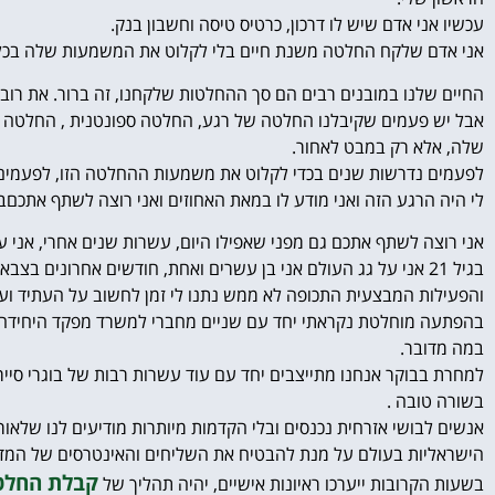
עכשיו אני אדם שיש לו דרכון, כרטיס טיסה וחשבון בנק.
אני אדם שלקח החלטה משנת חיים בלי לקלוט את המשמעות שלה בכל
החיים שלנו במובנים רבים הם סך ההחלטות שלקחנו, זה ברור. את רוב 
אבל יש פעמים שקיבלנו החלטה של רגע, החלטה ספונטנית , החלטה של
שלה, אלא רק במבט לאחור.
לפעמים נדרשות שנים בכדי לקלוט את משמעות ההחלטה הזו, לפעמים פ
לי היה הרגע הזה ואני מודע לו במאת האחוזים ואני רוצה לשתף אתכםבר
אני רוצה לשתף אתכם גם מפני שאפילו היום, עשרות שנים אחרי, אני ע
בגיל 21 אני על גג העולם אני בן עשרים ואחת, חודשים אחרונים 
והפעילות המבצעית התכופה לא ממש נתנו לי זמן לחשוב על העתיד ועל
בהפתעה מוחלטת נקראתי יחד עם שניים מחברי למשרד מפקד היחידה ושם
במה מדובר.
למחרת בבוקר אנחנו מתייצבים יחד עם עוד עשרות רבות של בוגרי סיירות
בשורה טובה .
אנשים לבושי אזרחית נכנסים ובלי הקדמות מיותרות מודיעים לנו שלאור
הישראליות בעולם על מנת להבטיח את השליחים והאינטרסים של המדי
קבלת החלט
בשעות הקרובות ייערכו ראיונות אישיים, יהיה תהליך של