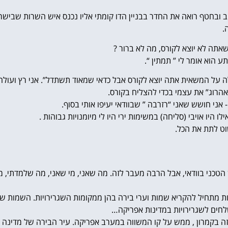
יב ובחטף רואה את החדר בבניין הדו קומתי אליו נכנס איש השרות שבישר
.
שאתה לא יוצא לקורס, מה לא ברור ?
תע הוא אומר לי ” תמתין “.
תעלה על המשאית אתה יוצא לקורס אבל כדאי שמאוד תשתדל”. אני רץ ועולה
אהרוג” את עצמי בכדי להצליח בקורס.
 אני חושש שאני “רזרבה ” שבוודאי יעיפו אותי בסוף.
 היו אויבי (סליחה) במשימות ירי היו לי מיומנויות גבוהות .
וט לתת את הכל.
טכני בוודאי, אבל הרבה מעבר לזה. מה שאני, מי שאני, מה שלמדתי, מ
שירות מתחיל להקריא שמות וערי בירה בהן ממקומות השגרירויות. השמות שה
נשלחים לשגרירויות במדינות אפריקה…
 בקמרון , ממש על קו המשווה במערב אפריקה. עיר הבירה של מדינה ב