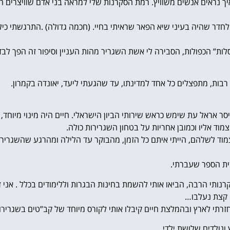
יך נראים אנשים משוויץ. רמת הסקרנות שלי למראה בני אדם שוויצרים ה
נס לחדר שהיה בעיני שיא הפאר שראיתי בחיי. (חכמה גדולה) .התרגשתי כיל
ות” הכפולות, הסבירה לי אשת השגריר מהות העניין וסיפור זה הפך לבד
בות, מתפצלים כל אחד למדינתו, עד שהגעתי ליעד, יאונדה בקמרון.
סר אראל עת שימש כראש שירותי הביון הישראלי. חיים היה מינוי מיוחד,
מוד אליו וכמובן אחריות על בטחון השגרירות כולה.
מוד לשלהם, הייתי איתם כל הזמן, מהבוקר עד הלילה ומהרגע שהשגרירות
בית הספר שעברתי.
נותי הרבה, הביאו אותי להשמת בחינות הבגרות וללימודים בכלל . אני זו
י לארץ ובהמלצת חיים קיבלו אותי לקורס מיוחד של קב”טים בשגרירויות
ונולדים שלושת ילדי.