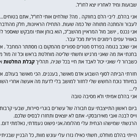
שבועות ומיד לאחריו יצא לחו”ל.
אני בהלם. ליבי הלם בחוזקה . מה? שולחים אותי לחו”ל, אתם בטוחים… ? י
לעבור והמתנה מתוחה של כמה שעות. התחילו הראיונות, חלק מהח’ברה 
אני נכנס , יושב מול המראיין מהשב”כ, הוא בוחן אותי ומבקש שאספר ל
באוויר עפים רימונים ויריות מכל עבר.
אני שוכב בגומה בפרדס מטרים ספורים מהמקום בו מסתתר המחבל . אני 
בחנתי את מה שאני מרגיש וחשתי שליטה מוחלטת בראש וכל זה מול מ
כשברור לי שאני יכול לאבד את חיי בכל שניה. תהליך
קבלת החלטות
אמ
חזרתי הביתה לסוף השבוע אדם מאושר, בעננים. הכי מאושר בעולם. אני
במיוחד נוכח החשש שלי לחזור למושב בלי לדעת מה אעשה אחרי השרות הצב
לי…
אני בהלם אמיתי ולא מסיבה טובה
ביום ראשון התייצבתי עם חבורה של עשרים בוגרי סיירות, שבעי קרבות 
וייס לבנה ואבי מאירובסקי- אתם לא יוצאים ותחזרו לבסיס שלכם.
הרגשתי שמישהו הנחית עלי מהלומה.אני פשוט נעמדתי, נאלמתי דום. ח
הייתי בהלם מוחלט, חשתי כאילו גזרו עלי עונש מוות, כל הבניין שבנית