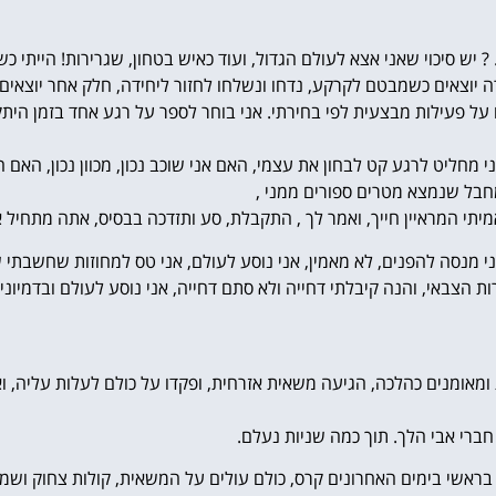
ש סיכוי שאני אצא לעולם הגדול, ועוד כאיש בטחון, שגרירות! הייתי כשיכ
יוצאים כשמבטם לקרקע, נדחו ונשלחו לחזור ליחידה, חלק אחר יוצאים ו
ו על פעילות מבצעית לפי בחירתי. אני בוחר לספר על רגע אחד בזמן הי
מחליט לרגע קט לבחון את עצמי, האם אני שוכב נכון, מכוון נכון, האם
חבל שנמצא מטרים ספורים ממני ,
יתי המראיין חייך, ואמר לך , התקבלת, סע ותזדכה בבסיס, אתה מתחיל א
 מנסה להפנים, לא מאמין, אני נוסע לעולם, אני טס למחוזות שחשבתי 
אי, והנה קיבלתי דחייה ולא סתם דחייה, אני נוסע לעולם ובדמיוני פרי
ומאומנים כהלכה, הגיעה משאית אזרחית, ופקדו על כולם לעלות עליה, וא
ברי אבי הלך. תוך כמה שניות נעלם.
י בראשי בימים האחרונים קרס, כולם עולים על המשאית, קולות צחוק ושמח