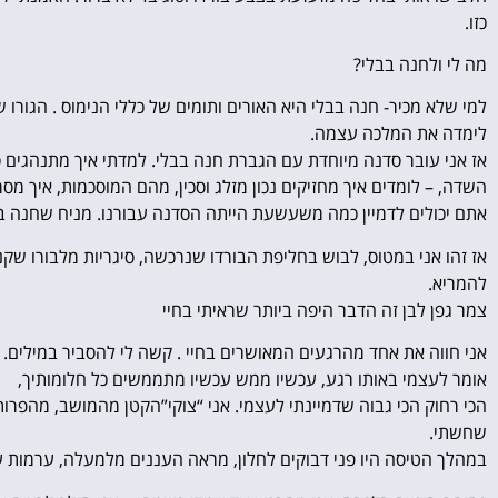
כזו.
מה לי ולחנה בבלי?
למי שלא מכיר- חנה בבלי היא האורים ותומים של כללי הנימוס . הגור
לימדה את המלכה עצמה.
אז אני עובר סדנה מיוחדת עם הגברת חנה בבלי. למדתי איך מתנהגים ס
השדה, – לומדים איך מחזיקים נכון מזלג וסכין, מהם המוסכמות, איך מ
אתם יכולים לדמיין כמה משעשעת הייתה הסדנה עבורנו. מניח שחנה 
אז זהו אני במטוס, לבוש בחליפת הבורדו שנרכשה, סיגריות מלבורו שקנ
להמריא.
צמר גפן לבן זה הדבר היפה ביותר שראיתי בחיי
אני חווה את אחד מהרגעים המאושרים בחיי . קשה לי להסביר במילים.
אומר לעצמי באותו רגע, עכשיו ממש עכשיו מתממשים כל חלומותיך,
הכי רחוק הכי גבוה שדמיינתי לעצמי. אני “צוקי”הקטן מהמושב, מהפרות
שחשתי.
במהלך הטיסה היו פני דבוקים לחלון, מראה העננים מלמעלה, ערמות ענ