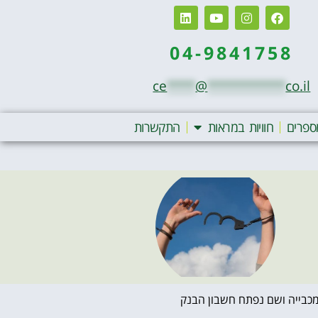
04-9841758
ce
****
@
***********
co.il
ספרים
חוויות במראות
התקשרות
 המכבייה ושם נפתח חשבון הבנק