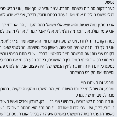
נפשי.
כעבר דקות ספורות נשימתי חוזרת, עצב אדיר שוטף אותי, אני מביט סב
רגלי פשוט מוליכות אותי ואני נעמד בפתח ודופק בדלת, אני לא יודע למה
אני ממתין כמה שניות והוא יוצא אלי ושואל במה העניין, הרי אמרתי לך 
אני עומד מולו, איני זוכר מה מלמלתי, אולי “אבל למה “, אין לי מושג, לפ
כמה דקות, חוזר לחדר, אני שומע דיבורים ואז הוא יוצא ומודיע לי : “
אני הולך להיות זה שיהיה הכי טוב, ראשון בכל משימה, החלטתי שאני “
בקורס אני נותן את הנשמה חייב להצטיין בהכל. יש בי מתח פנימי נוראי-
באימוני הכושר הייתי תמיד בין הראשונים, בקרב מגע הכיתי את חברי כאילו
כמעט כל יום היו הדחות, הלחץ הנפשי שלי היה עצום אבל החלטתי פש
וסיימתי את הקורס בהצלחה.
ומרגע זה השתנו חיי
ומרגע זה שהלכתי לקורס השתנו חיי. הם השתנו מהקצה לקצה . במובן ה
פנה לנתיב חדש לגמרי.
אנחנו מחכים לשיבוצים , בדמיוני אני בניו יורק, לונדון ופריס ואיש ה
ניירובי, דקר, ואז ..צבי לבנה יאונדה .. ? מה זה? הוא ממסביר שכולנו 
כאשר הגעתי הביתה חיפשתי באטלס איפה זה בכלל יאונדה, מסתבר שזה