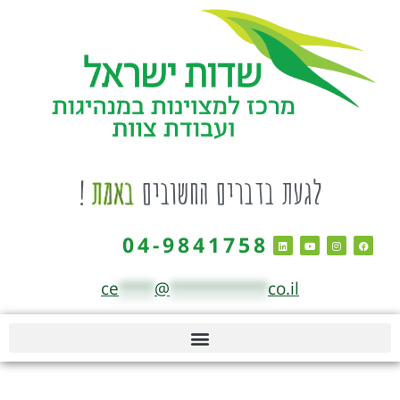
לגעת בדברים החשובים
באמת
!
04-9841758
ce
****
@
***********
co.il