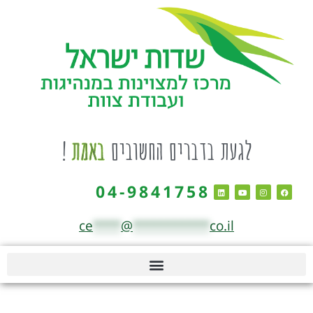
לגעת בדברים החשובים
באמת
!
04-9841758
ce
****
@
***********
co.il