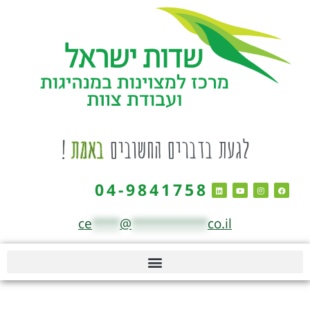
לגעת בדברים החשובים
באמת
!
04-9841758
ce
****
@
***********
co.il