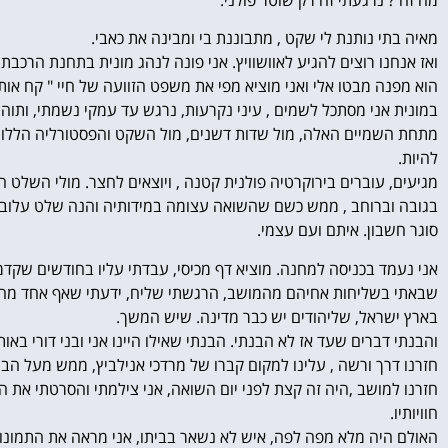
מאיה בתי נותנת לי שקט , מתבוננת בי ומבינה את כאבי.
ואז אנחנו רוצים להגיע לאוושוויץ. אני פונה לנהג מונית בתחנת הרכבת 
הוא מפנה מבטו אלי ואני מוציא מפי את משפט הזוועה של חיי " קח אותי 
במונית אני מסתכל לשמים , עיני נקרעות, נרגש עד עמקי נשמתי, ותוה
מתחת השמיים האלה, מול שדות דשנים, מול השקט והפסטורליה הללו. אני
להיות.
מגיעים, עוברים בירוקרטיה פולנית קטנה , ויוצאים לחצר. מולי השלט 
בגובה וברוחב , ממש כשם שהשואה עצומה במידותיה והנה שלט עלוב ב
סוגר חשבון. איתם ועם עצמי.
אני נעמד בכניסה למחנה. מוציא דף מכיסי, עבדתי עליו בחודשים שקדמו
שבאתי בשליחות אחיהם מהמושב, הרגשתי שליח, ידעתי שאף אחד מהם לא
בארץ ישראל, שליהודים יש כבר מדינה. שיש המשך.
והבנתי דברים שעד אז לא הבנתי. הבנתי שאילו היינו אני ובני דורי באו
חזרנו דרך ורשה , עלינו למקום קברו של מרדכי אנילביץ, ממש מעל הבו
חזרנו למושב ,היה זה קצת לפני יום השואה, אני צילמתי והסרטתי את הכ
חוויותיו.
האולם היה מלא מפה לפה, איש לא נשאר בביתו, אני מראה את התמונות