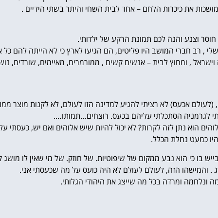
מושכות את כיכרות הלחם – אחד לבית השחי והיתר בשתי הידיים .
חוסר וצנע והנה לכם תמונת הרקע של ילדותי.
שלי , רב חברי המושב היו פליטים, הם הגיעו לארץ כי לא הייתה להם כל
וישראל , ומחוץ לבית – אנשים קשים , ממורמרים, מאיימים, שורדים, נוש
לעולם אכעס) לא רציתי להגיע למדינה הזו לעולם, לא לקנות מוצר ממוצ
עתי לגרמניה הסתכלתי עליהם בכעס. רוצחים…תמותו….
והים הוא נתן לזה לקרות? לא יכול להיות שיש אלוהים ואם יש, כעסתי עליו
היו כמעט נחלת הכלל.
יש בו כי הוא נבע ממקום של שיפוטיות. של חוזק. של מי שאין לו מושג קל
שג . והמישהו הזה, לעולם לעולם לא היה כועס על מה שכעסתי אני.
ה ונלחמה ומרדה בכל מה שייצג את היהודי הגלותי.