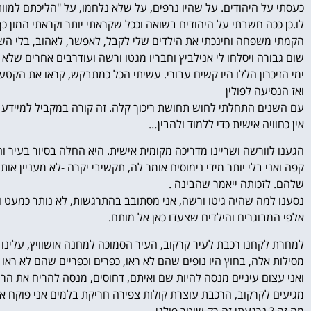
כעסתי על היהודים. על שהיו נרפים, על שלא נלחמו, על "הליכתם למוות 
לו.כן ככה חשבתי על היהודים בשואה וככל שקראתי יותר וקראתי המון כך
הקמתי משפחה וחינכתי את הילדים שלי לקבל, לאפשר, לאהוב, בלי השוא
שום גבורה ויסלחו לי אנילביץ וחבריו מגטו ורשה ועודרבים אחרים שלא ה
ימי הזיכרון הללו היו קשים עבורי. עשיתי הכל כמתבקש, קראו את הקטעי
ואז הנסיעה לפולין
עם השנים התחלתי לחוש תחושת ריכוך קלה. זה קורה במקביל למיידע ול
אין כחוויה אישית כדי ללמוד ולהבין…
הגענו לוורשה ושריינו מדריכה מקומית אישית. היא החלה בסיור בעיר 
קפה ואני בלי יותר מידי נימוסים אומר לה, תקשיבי יקרה -לא מעניין או
שלהם. לזכותה ייאמר שהבינה .
נסענו למה שהיה גיטו ורשה, אני מסתובב בהתרגשות, לא נותר כמעט וכ
אלפי המבוגרים והילדים שצעדו כאן אל מותם.
למחרת לקחנו רכבת לעיר קרקוב, העיר הסמוכה למחנה אושוויץ, עלינו ל
מסילות אלה, בחוץ היו נופים שהם לא ראו, כפרים וכפריים שהם לא ראו ו
ואני עצום עיניים מנסה להיות שם ואיתם, דחוסים, מנסה להריח את הר
מגיעים לקרקוב, הרכבת עוצרת קולות צפירה חריקת בלמים אני פוקח את
מה זה ? נרגעתי זה רק שוטר פולני.