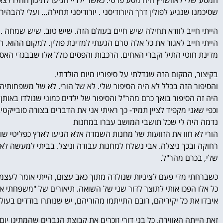
שסיכמנו שנגיע לפולין דרך היורודיסני . יורודיסני תחילה… ועלי להבהיר
הייתי חייב לוודא תחילה שיש חיים בעולם הזה. שיש טוב. שיש שמחה . 
הייתי חייב לאגור את כל אלה טרם הגעתי למדינת פולין. למקום ההוא. 
מדינת חוטי התיל וקברי האחים. הרכבות והפסים כולל אלו שבבגדי האסי
בקיצור, המקום הזה שגדלתי על סיפוריו מיום הולדתי.
והסיפור הזה בכלל לא היה הסיפור שלי. לא של הורי. לא של משפחותיה
היה זה הסיפור בואך כרם מהר"ל והסיפור של ילדים כמוני שנולדו באות
וכפי שאני מקפיד לציין תמיד- כך ראיתי אני את הדברים בצורה סובייקטיב
נדמה היה לי שכל תושבי המושב עברו במחנות
הורי לא חוו את הזוועות של מחנות השמדה אלא הגיעו לארץ כפליטי ש
רחוקה ובכך ניצלה. אבי נשלח למחנות עבודה וניצל. בביתי למעשה לא היו
שלי, בכרם מהר"ל.
כשברחתי מדי פעם לציניות שנולדה מתוך כאב עצום, הייתי אומר לעצמי
כל אלו הפכו אותי לתוצר לדור שני של השואה. תיאורים של "משפחתי או י
איבדו את כל יקיריהם, רובם התייתמו מהוריהם, יש שנותרו בודדים בע
זאת הייתה האווירה. כל בני דורי זוכרים את קבוצת הגברים שהמתינו 