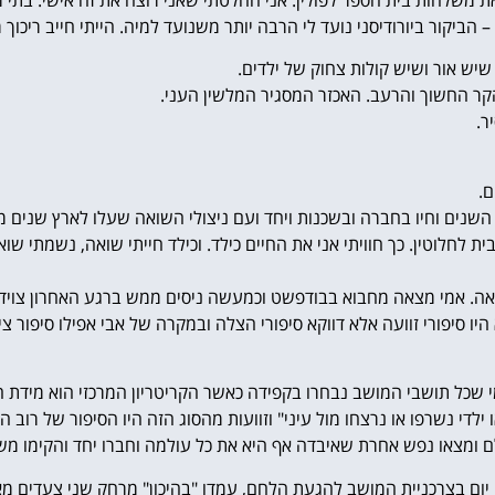
 – הביקור ביורודיסני נועד לי הרבה יותר משנועד למיה. הייתי חייב ריכו
שיש אור ושיש קולות צחוק של ילדים.
הקר החשוך והרעב. האכזר המסגיר המלשין העני.
ר.
ם.
ן השנים וחיו בחברה ובשכנות ויחד ועם ניצולי השואה שעלו לארץ שנים 
ית לחלוטין. כך חוויתי אני את החיים כילד. וכילד חייתי שואה, נשמתי ש
ואה. אמי מצאה מחבוא בבודפשט וכמעשה ניסים ממש ברגע האחרון צוידה
 סיפורי זוועה אלא דווקא סיפורי הצלה ובמקרה של אבי אפילו סיפור ציו
 שכל תושבי המושב נבחרו בקפידה כאשר הקריטריון המרכזי הוא מידת הזו
לדי נשרפו או נרצחו מול עיני" וזוועות מהסוג הזה היו הסיפור של רוב ה
ולם ומצאו נפש אחרת שאיבדה אף היא את כל עולמה וחברו יחד והקימו מ
יום יום בצרכניית המושב להגעת הלחם, עמדו "בהיכון" מרחק שני צעדים