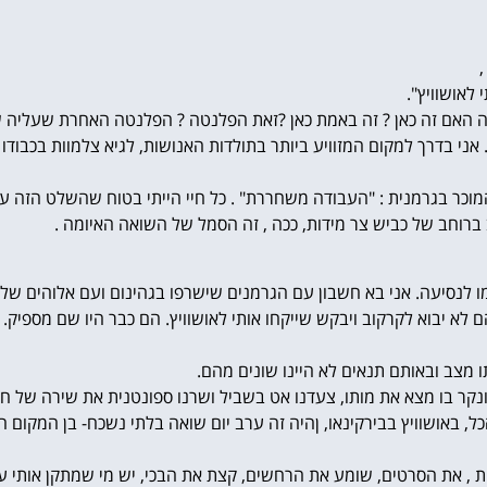
,
לאושוויץ".
ה האם זה כאן ? זה באמת כאן ?זאת הפלנטה ? הפלנטה האחרת שעליה שמע
 בדרך למקום המזוויע ביותר בתולדות האנושות, לגיא צלמוות בכבודו וב
המוכר בגרמנית : "העבודה משחררת" . כל חיי הייתי בטוח שהשלט הזה ע
רוחב של כביש צר מידות, ככה , זה הסמל של השואה האיומה .
 לנסיעה. אני בא חשבון עם הגרמנים שישרפו בגהינום ועם אלוהים שלעו
 יבוא לקרקוב ויבקש שייקחו אותי לאושוויץ. הם כבר היו שם מספיק. 
תו מצב ובאותם תנאים לא היינו שונים מהם.
נקר בו מצא את מותו, צעדנו אט בשביל ושרנו ספונטנית את שירה של חנ
ל, באושוויץ בבירקינאו, ןהיה זה ערב יום שואה בלתי נשכח- בן המקום ח
 , את הסרטים, שומע את הרחשים, קצת את הבכי, יש מי שמתקן אותי על