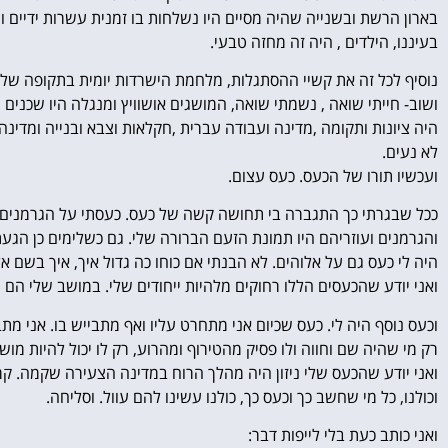
בארון הרשת ובשנייה שהיה מסיים היו נשלחות בו זמנית עשרות ידיים ו
בעיננו, הילדים , היה זה מחזה טבעי.
נוסיף לכל זה את קשיי ההסתגלות, מלחמת הישרדות יומית בתקופה של 
ושוב- חייתי שואה , נשמתי שואה, המושגים אושוויץ ומנגלה היו שכנים 
היה ציונות ותקומה ,מדינה ועבודה עברית ,חקלאות וצבא ובנייה ומדינה 
לא נעים.
ועכשיו תורו של הכעס. כעס עצום.
ככל שבגרתי כך התגברה בי תחושה קשה של כעס. כעסתי על הגרמנים, (
והגרמנים ועוזריהם היו תמונת הזעם הברורה שלי. גם כשלימים כן הג
היה לי כעס גם על אלוהים. לא הבנתי אם כוחו כה גדול איך, איך בשם אל
ואני יודע שהכעסים הללו רחוקים מלהיות ייחודים שלי. במושב שלי הם 
וכעס נוסף היה לי. כעס שכיום אני מתחרט עליו ואף מתבייש בו. אני מתבי
רק מי שהיה שם וחווה ולו פסיק מהטירוף ומהרוע, רק לו יכול להיות מו
ואני יודע שהכעס שלי ניזון היה מהלך הרוח במדינה הצעירה שקמה. קמ
וכולנו, כל מי שחשב כך וכעס כך, כולנו עשינו להם עוול. וסליחה.
ואני כותב כעת בלי לייפות דבר: