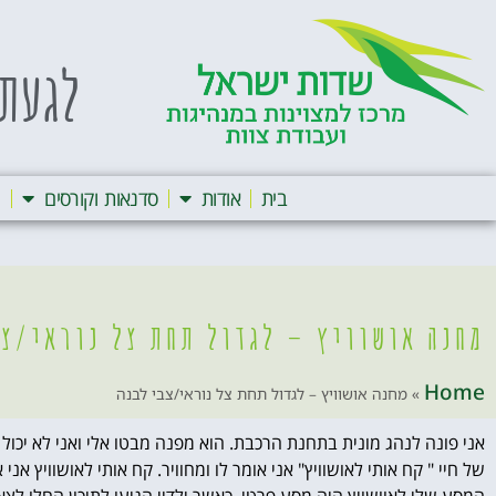
לגעת 
בית
אודות
סדנאות וקורסים
ה
מחנה אושוויץ – לגדול תחת צל נוראי/צב
Home
»
מחנה אושוויץ – לגדול תחת צל נוראי/צבי לבנה
אני פונה לנהג מונית בתחנת הרכבת. הוא מפנה מבטו אלי ואני לא יכול
של חיי " קח אותי לאושוויץ" אני אומר לו ומחוויר. קח אותי לאושוויץ אני א
המסע שלי לאוושויץ היה מסע פרטי. כאשר ילדיי הגיעו לתיכון החלו לצ