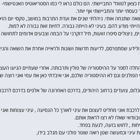
כצאן לטווח" התביישתי. הם כולם נראו לי כמו הסטריאוטיפ האנטישמי- נר
 כעסתי יותר והתביישתי אף יותר.
ה שתנחה אותי. ניהלתי שנים את ועדת התרבות במושב, טקסי יום הזיכרו
ייתי מודע להם. בעיני לא הייתה גבורה. לחיות זאת גבורה לא למות.
ם, ניצולים סיפרו זוועות, תיל דוקרני על הבמה וצבעים אדומים לתחושה ש
ידע שמתפרסם, לדיעות חדשות ושונות ולראייה אחרת את השואה והניצולי
והחלה לספר על ההיסטוריה של פולין ותרבותה. אחרי שעתיים הגיעו העצב
תי הפולנים וגם לא ההיסטוריה שלכם, אני איבדתי כאן את עמי ואני רוצה 
לום, צועדים ברחוב היהודים, בדרכם האחרונה של אלפים בדרכם לרכבות
רכבת ואני מחליט לעצום את עיני לאורך כל הנסיעה , עיני עצומות ואני
בוודאי שאלו לא רצו לראות אותם.
יחות , לחוש בזעה, לגעת בפחד.
 עיני וכמעשה שטן רואה שוטר פולני עם מגלב בידו,