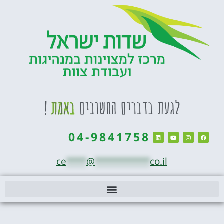
לגעת בדברים החשובים
באמת
!
04-9841758
ce
****
@
***********
co.il