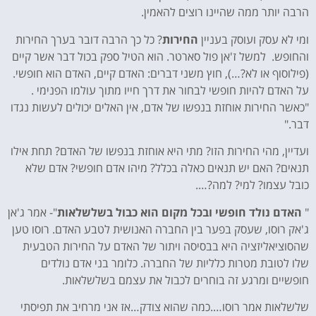
הרבה יותר ממה שהיינו רוצים להאמין.
ומי לא עסק ועוסק בעניין
החירות
? כל כך הרבה דובר בערך החירות
והחופש. למשל ז'אן פול סארטר. הוא הטיל ספק בכול דבר אשר קיים
(פילוסוף או לא?…), חוץ משני דברים: האדם קיים, האדם הוא חופשי.
על האדם להיות חופשי לבחור את דרך חייו מתוך עולמו הפנימי .
"כאשר החירות אוחזת בנפשו של אדם, אין האלים יכולים לעשות נגדו
דבר."
ועדיין, מהי החירות הזו? מתי היא אוחזת בנפשו של האדם? תחת אילו
תנאים? האם יש תנאים כאלה בכלל? מיהו אדם חופשי? אדם שלא
כובל עצמו? למי? למה?….
"
האדם נולד חופשי ובכל מקום הוא כבול בשלשלאות
"- אמר ג'אן
ג'אק רוסו, שעסק בפער בין החברה האנושית לטבע האדם. רוסו טען
שהסוציאליזציה היא בבסיסה ויתור של האדם על החירות הטבעית
שלו לטובת מטרות כלליות של החברה. כלומר בני אדם נולדים
חופשיים ומרגע זה בוחרים לכבול את עצמם בשלשלאות.
שלשלאות אמר רוסו….כמה שהוא צודק…אז אני מרחיב את תפיסתי