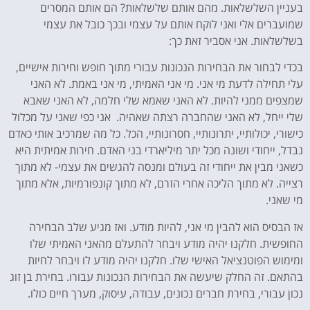
בעניין השלשלאות. מהם אותם שלשלאות? הם אותם המסרים
שמועברים אלי ואני לוקח אותם על עצמי ובכך כובל את עצמי
בשלשלאות. אני אסביר זאת כך:
בכדי לבחור את הבחירות הנכונות עבורי מתוך חופש וחירות אישיים,
עלי תחילה לדעת מי אני. מי אני האמיתי, מי אני באמת. לא האני
שמצפים ממני להיות. לא האני שאמא שלי חלמה, לא האני שאבא
שלי ייחל, לא האני שהחברה רצתה שאהיה. אני כפי שאני על מכלול
כישורי, יכולותיי, יתרונותיי, חסרונותיי, הכל. כל מה שמרכיב אותי כאדם
נבדל, ייחודי ושונה מכל יתר מיליארדי בני האדם. חירות אמיתית היא
כשאני מבין את ייחודי זה בעולם ומנסה להגשים את עצמי- לא מתוך
רצייה. לא מתוך הליכה אחרי הזרם, לא מתוך קונפורמיות, אלא מתוך
מי שאני.
אז הבסיס הוא להבין מי אני, להיות מודע. ואז מגיע שלב הבחירה
החופשית. חלקנו יהיה מודע ויבחר להתעלם מהאני האמיתי שלו
ומימוש הפוטנציאל האישי שלו. חלקנו יהיה מודע לו ויבחר לחיות
בהתאם. זה החלק שיעשה את הבחירות הנכונות עבורו. בחירת בן זוג
נכון עבורי, בחירת חברים נכונים, עבודה, עיסוק, מערך חיים כולו.