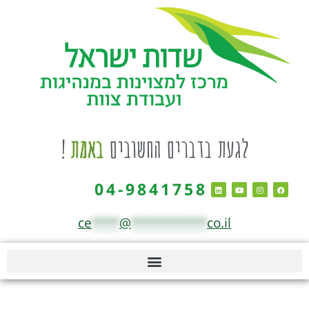
לגעת בדברים החשובים
באמת
!
04-9841758
ce
****
@
***********
co.il