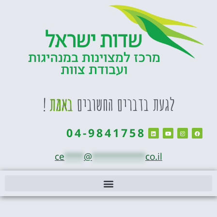
ברים החשובים
באמת
!
04-984175
ce
****
@
**********