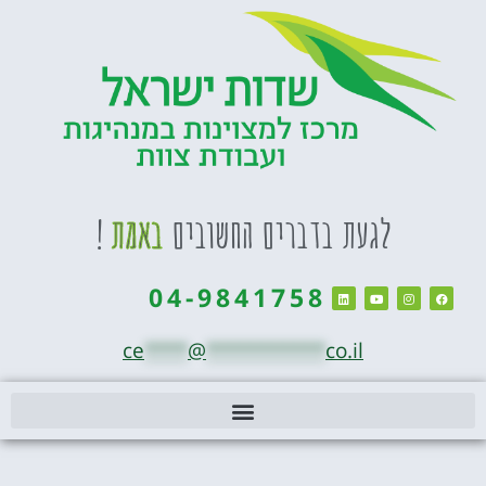
לגעת בדברים החשובים
באמת
!
04-9841758
ce
****
@
***********
co.il