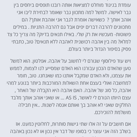
עומדת בניגוד מוחלט למציאות אותה רובנו תופסים ביחסים בין
גבר לאישה. למשל למה מתכוון גבר שאומר לבחירת ליבו אני
אוהב אותך ? כשאישה אומרת לגבר אני אוהבת אותך? הם
מתכוונים להרבה דברים יפים אבל גם להרבה התניות . במילים
פשוטות- מעכשיו את רק שלי. באילו תנאים בדיוק? מה צריך כל צד
למלא? מה בין אהבה רכושנית לאהבה ללא תנאים? טוב, כתבתי
פסיק בסיפור הגדול ביותר בעולם.
ויש עוד פילוסוף שגורם לי לחשוב על אהבה. אפלטון. הוא למשל
טען שהאדם הנכון עבורנו הוא האדם שמסייע לנו לצמוח, לממש
את עצמנו, ולא האדם שמקבל אותנו כמו שאנחנו. טוב, חומר
למחשבה ואולי בעצם אחת השאלות המורכבות ביותר בנוגע למהי
אהבה, כל סוג של אהבה. האם אהבה היא הקבלה של האחר ,
עצם היותו הגורם לי לאושר, AS IS … או שאני אוהב אותך מלבד
החלקים שאני לא אוהב בך ואותם אנסה לשנות. ..אין חבילה
מושלמת להזכירכם.
אם חושבים על זה אלו שתי גישות סותרות, לחלוטין כמעט. אז
בשלב הזה אני עוצר כי בסופו של דבר אין נכון או לא נכון באהבה