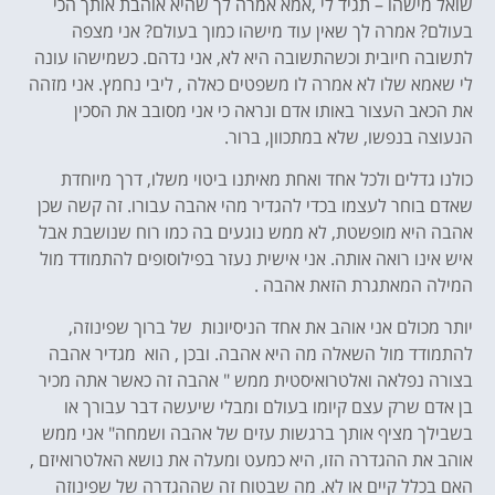
שואל מישהו – תגיד לי ,אמא אמרה לך שהיא אוהבת אותך הכי
בעולם? אמרה לך שאין עוד מישהו כמוך בעולם? אני מצפה
לתשובה חיובית וכשהתשובה היא לא, אני נדהם. כשמישהו עונה
לי שאמא שלו לא אמרה לו משפטים כאלה , ליבי נחמץ. אני מזהה
את הכאב העצור באותו אדם ונראה כי אני מסובב את הסכין
הנעוצה בנפשו, שלא במתכוון, ברור.
כולנו גדלים ולכל אחד ואחת מאיתנו ביטוי משלו, דרך מיוחדת
שאדם בוחר לעצמו בכדי להגדיר מהי אהבה עבורו. זה קשה שכן
אהבה היא מופשטת, לא ממש נוגעים בה כמו רוח שנושבת אבל
איש אינו רואה אותה. אני אישית נעזר בפילוסופים להתמודד מול
המילה המאתגרת הזאת אהבה .
יותר מכולם אני אוהב את אחד הניסיונות של ברוך שפינוזה,
להתמודד מול השאלה מה היא אהבה. ובכן , הוא מגדיר אהבה
בצורה נפלאה ואלטרואיסטית ממש " אהבה זה כאשר אתה מכיר
בן אדם שרק עצם קיומו בעולם ומבלי שיעשה דבר עבורך או
בשבילך מציף אותך ברגשות עזים של אהבה ושמחה" אני ממש
אוהב את ההגדרה הזו, היא כמעט ומעלה את נושא האלטרואיזם ,
האם בכלל קיים או לא. מה שבטוח זה שההגדרה של שפינוזה