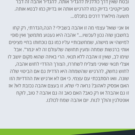
ובטח שאין דרך כוללנית להגדיר אותה. להגדיר אהבה זה דבר
סובייקטיבי בדיוק כמו להרגיש אותה או בדיוק כמו לבטא אותה.
תשעה מילארד דרכים בתכלס…
אז אני שואל עצמי מה זו אהבה בשבילי ? הנה,הגדרתי, רק קחו
בחשבון שזה נכון לעכשיו…" אהבה היא געגוע מתמשך ואין סופי
למישהי או מישהו, שמחשבותיי עליו כמו גם נוכחותו בחיי מציפים
אותי ברגשות שמחה ומעין תחושה שלעולם זה לא יגמר". אבל
שימו לב, שאין זו אהבה ללא תנאי. הרי באיזה שהוא מקום יושב לו
אצלי תנאי שאיני מצליח לשחררו, הצורך ההדדי לחוש אהבה,
לחוש נחשק, להרגיש שהשמחה היא הדדית גם אם הביטוי שלה
שונה. וואו הסתבכתי עם עצמי. כי אם לא ארגיש את ההדדיות הזו
האם אפסיק לאהוב? נראה לי שלא. זו בעצם אהבה נכזבת לא? אז
זו גם אהבה? או רק כאב? האם כאב זה גם אהבה ? טוב, לוקח
אופטלגין והולך לנוח. יום אהבה שמח לכולנו.