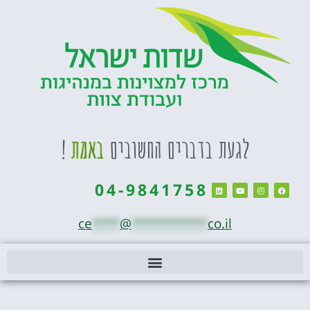
לגעת בדברים החשובים
באמת
!
04-9841758
ce
****
@
***********
co.il