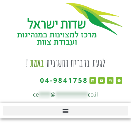
לגעת בדברים החשובים
באמת
!
04-9841758
ce
****
@
***********
co.il