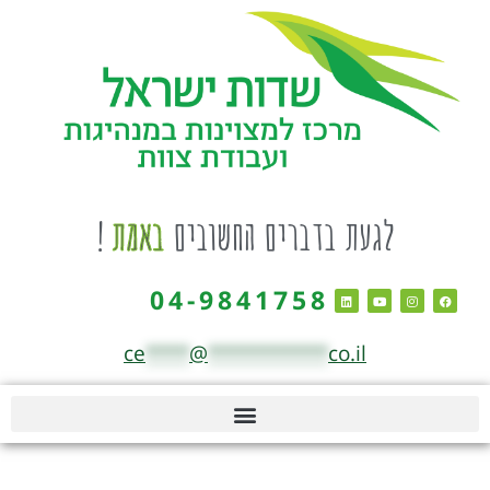
לגעת בדברים החשובים
באמת
!
04-9841758
ce
****
@
***********
co.il