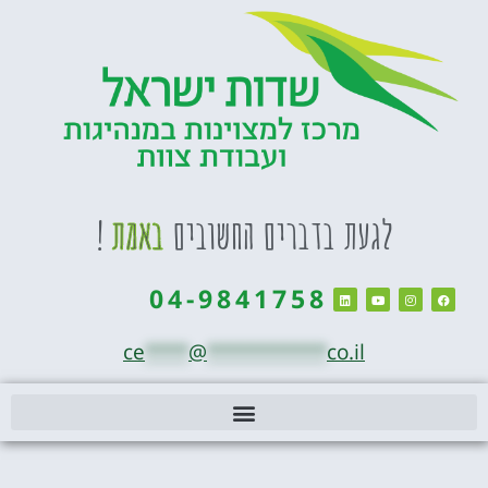
לגעת בדברים החשובים
באמת
!
04-9841758
ce
****
@
***********
co.il