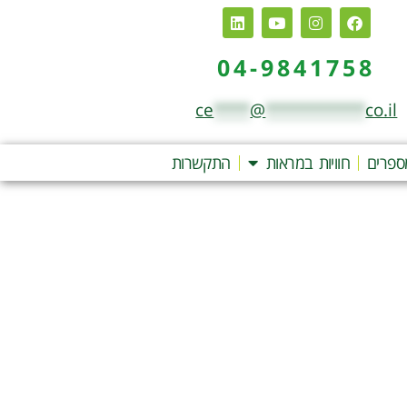
04-9841758
ce
****
@
***********
co.il
ספרים
חוויות במראות
התקשרות